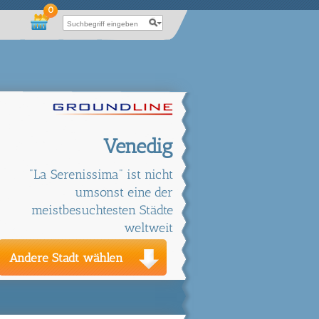
0
Venedig
"La Serenissima" ist nicht
umsonst eine der
meistbesuchtesten Städte
weltweit
Andere Stadt wählen