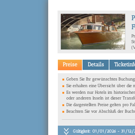
P
F
P
S
(
Preise
Details
Ticketin
Geben Sie Ihr gewünschtes Buchungsd
Sie erhalten eine Übersicht über die 
Es werden nur Hotels im historische
oder anderen Inseln ist dieser Transfe
Die dargestellten Preise gelten pro F
Beachten Sie vor Abschluß der Buchun
Gültigkeit: 01/01/2026 - 31/12