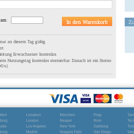
 am:
Zu
ur an diesem Tag gültig.
ot.
leitung Erwachsener kostenlos.
dem Nutzungstag kostenlos stornierbar. Danach ist ein Storno
00%).
kfurt
Lissabon
München
Prag
Ta
borg
London
Neapel
Rom
Tel 
nada
Los Angeles
New York
Salzburg
Tor
burg
Madrid
Niagara Falls
San Diego
Val