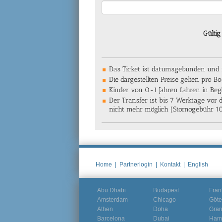
Gültig
Das Ticket ist datumsgebunden und n
Die dargestellten Preise gelten pro Bo
Kinder von 0-1 Jahren fahren in Beg
Der Transfer ist bis 7 Werktage vor 
nicht mehr möglich (Stornogebühr 1
Home
|
Partnerlogin
|
Kontakt
|
English
Abu Dhabi
Budapest
Fran
Amsterdam
Chicago
Göte
Athen
Doha
Gra
Barcelona
Dubai
Ham