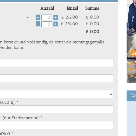
Anzahl
Einzel
Summe
-
€
212,00
€
0,00
-
+
-
€
239,00
€
0,00
-
+
€
0,00
n korrekt und vollständig, da sonst die ordnungsgemäße
 werden kann.
To
 10:20 h):*
ahl (nur Stadtzentrum):*
56789):*