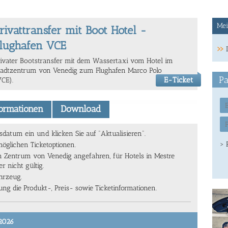
Mei
rivattransfer mit Boot Hotel -
lughafen VCE
rivater Bootstransfer mit dem Wassertaxi vom Hotel im
tadtzentrum von Venedig zum Flughafen Marco Polo
Pa
E-Ticket
VCE).
formationen
Download
atum ein und klicken Sie auf "Aktualisieren".
> 
möglichen Ticketoptionen.
n Zentrum von Venedig angefahren, für Hotels in Mestre
r nicht gültig.
ahrzeug.
g die Produkt-, Preis- sowie Ticketinformationen.
/2026