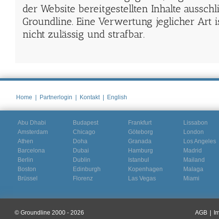
der Website bereitgestellten Inhalte ausschl
Groundline. Eine Verwertung jeglicher Art
nicht zulässig und strafbar.
Home
|
Partnerlogin
|
Kontakt
|
English
Abu Dhabi
Budapest
Frankfurt
Lissabon
Amsterdam
Chicago
Göteborg
London
Athen
Doha
Granada
Los Angeles
Barcelona
Dubai
Hamburg
Madrid
Berlin
Dublin
Istanbul
Mailand
Boston
Edinburgh
Kopenhagen
Malaga
Brüssel
Florenz
Las Vegas
Miami
© Groundline 2000 - 2026
AGB
|
I