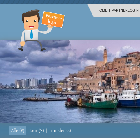
HOME
|
PARTNERLOGIN
Alle (9)
|
Tour (7)
|
Transfer (2)