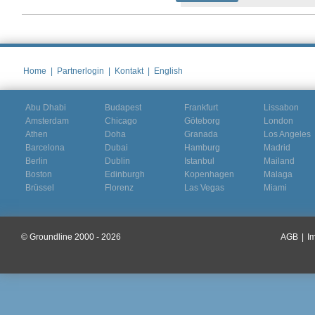
Home
|
Partnerlogin
|
Kontakt
|
English
Abu Dhabi
Budapest
Frankfurt
Lissabon
Amsterdam
Chicago
Göteborg
London
Athen
Doha
Granada
Los Angeles
Barcelona
Dubai
Hamburg
Madrid
Berlin
Dublin
Istanbul
Mailand
Boston
Edinburgh
Kopenhagen
Malaga
Brüssel
Florenz
Las Vegas
Miami
© Groundline 2000 - 2026
AGB
|
I