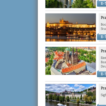
E-T
Pr
Boo
Stu
E-T
Pra
Ein
Bas
Deu
E-T
Pra
Sig