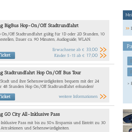
Mei
ag BigBus Hop-On/Off Stadtrundfahrt
 On/Off Stadtrundfahrt gültig für 1D oder 2D Stunden, 10
testellen, Dauer ca. 90 Minuten, Audioguide, WLAN.
Pa
33,00
Erwachsene ab
€
icket
17,00
Kinder 5-15 ab
€
ag Stadtrundfahrt Hop On/Off Bus Tour
 Stadt und ihre Sehenswürdigkeiten bequem mit der 24
> 
r 48 Stunden Hop On/Off Stadtrundfahrt erkunden!
icket
weitere Informationen
g GO City All-Inklusive Pass
-Inklusive Pass mit bis zu 50% Ersparnis und Eintritt zu 30
 Attraktionen und Sehenswürdigkeiten.