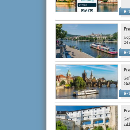
E-T
Pr
Hop
24 
E-T
Pra
Gef
Mit
E-T
Pr
Gef
ink