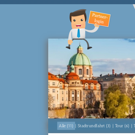
Alle (11)
|
Stadtrundfahrt (3)
|
Tour (6)
|