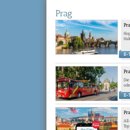
Prag
Pr
Hop
Hal
E-T
Pr
Die
ode
E-T
Pra
All
Top