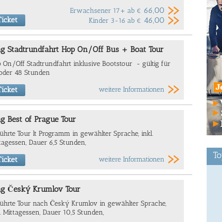
66,00
Erwachsener 17+ ab
€
icket
46,00
Kinder 3-16 ab
€
ag Stadtrundfahrt Hop On/Off Bus + Boat Tour
 On/Off Stadtrundfahrt inklusive Bootstour - gültig für
oder 48 Stunden
icket
weitere Informationen
g Best of Prague Tour
ührte Tour lt Programm in gewählter Sprache, inkl.
tagessen, Dauer 6,5 Stunden,
To
icket
weitere Informationen
ag Český Krumlov Tour
ührte Tour nach Český Krumlov in gewählter Sprache,
l. Mittagessen, Dauer 10,5 Stunden,