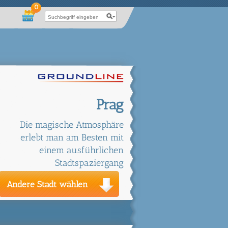
0
Prag
Die magische Atmosphäre
erlebt man am Besten mit
einem ausführlichen
Stadtspaziergang
Andere Stadt wählen