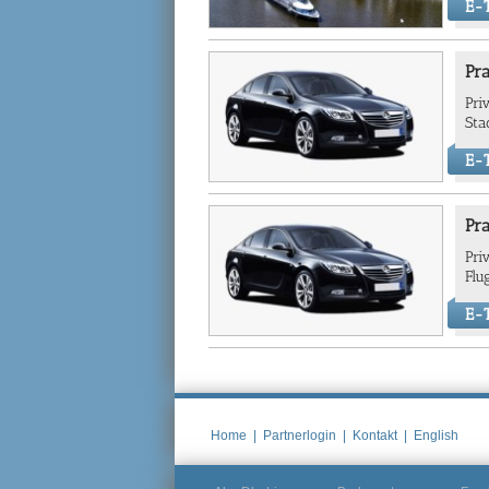
E-T
Pra
Pri
Sta
E-T
Pra
Pri
Flu
E-T
Home
|
Partnerlogin
|
Kontakt
|
English