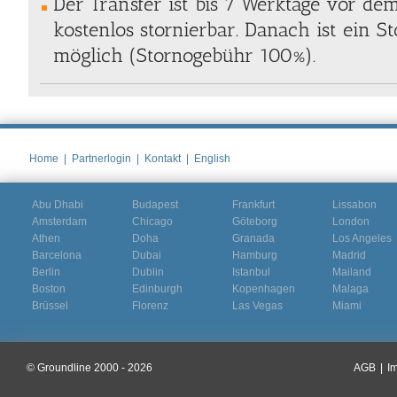
Der Transfer ist bis 7 Werktage vor de
kostenlos stornierbar. Danach ist ein S
möglich (Stornogebühr 100%).
Home
|
Partnerlogin
|
Kontakt
|
English
Abu Dhabi
Budapest
Frankfurt
Lissabon
Amsterdam
Chicago
Göteborg
London
Athen
Doha
Granada
Los Angeles
Barcelona
Dubai
Hamburg
Madrid
Berlin
Dublin
Istanbul
Mailand
Boston
Edinburgh
Kopenhagen
Malaga
Brüssel
Florenz
Las Vegas
Miami
© Groundline 2000 - 2026
AGB
|
I