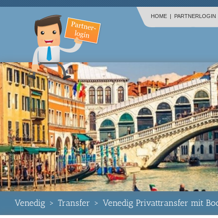
HOME
|
PARTNERLOGIN
Venedig
>
Transfer
>
Venedig Privattransfer mit Bo