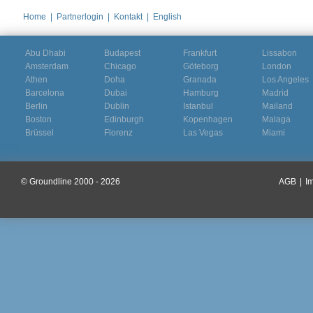
Home
|
Partnerlogin
|
Kontakt
|
English
Abu Dhabi
Budapest
Frankfurt
Lissabon
Amsterdam
Chicago
Göteborg
London
Athen
Doha
Granada
Los Angeles
Barcelona
Dubai
Hamburg
Madrid
Berlin
Dublin
Istanbul
Mailand
Boston
Edinburgh
Kopenhagen
Malaga
Brüssel
Florenz
Las Vegas
Miami
© Groundline 2000 - 2026
AGB
|
I