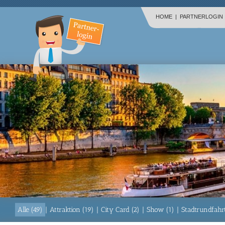
HOME
|
PARTNERLOGIN
Alle (49)
|
Attraktion (19)
|
City Card (2)
|
Show (1)
|
Stadtrundfahrt