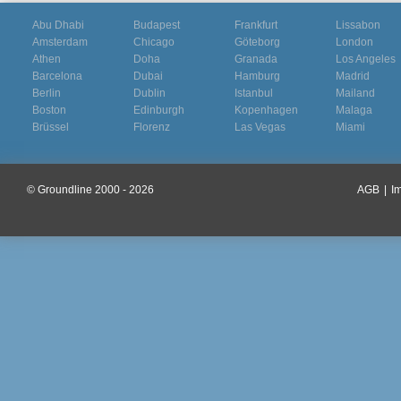
Abu Dhabi
Budapest
Frankfurt
Lissabon
Amsterdam
Chicago
Göteborg
London
Athen
Doha
Granada
Los Angeles
Barcelona
Dubai
Hamburg
Madrid
Berlin
Dublin
Istanbul
Mailand
Boston
Edinburgh
Kopenhagen
Malaga
Brüssel
Florenz
Las Vegas
Miami
© Groundline 2000 - 2026
AGB
|
I