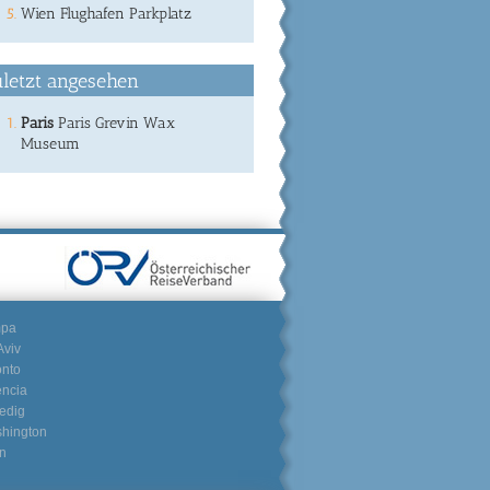
Wien Flughafen Parkplatz
letzt angesehen
Paris
Paris Grevin Wax
Museum
mpa
Aviv
onto
encia
edig
hington
n