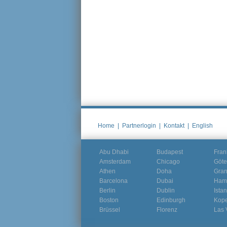
Home
|
Partnerlogin
|
Kontakt
|
English
Abu Dhabi
Budapest
Fran
Amsterdam
Chicago
Göte
Athen
Doha
Gra
Barcelona
Dubai
Ham
Berlin
Dublin
Ista
Boston
Edinburgh
Kop
Brüssel
Florenz
Las 