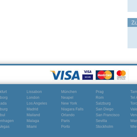
Zu
kfurt
Lissabon
München
Prag
Ta
borg
London
Neapel
Rom
Tel 
nada
Los Angeles
New York
Salzburg
Tor
burg
Madrid
Niagara Falls
San Diego
Val
nbul
Mailand
Orlando
San Francisco
Ven
enhagen
Malaga
Paris
Sevilla
Was
Vegas
Miami
Porto
Stockholm
Wie