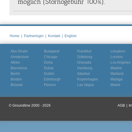
möglich (Stornogebühr 100%).
Home
|
Partnerlogin
|
Kontakt
|
English
Abu Dhabi
Budapest
Frankfurt
Lissabon
Amsterdam
Chicago
Göteborg
London
Athen
Doha
Granada
Los Angeles
Barcelona
Dubai
Hamburg
Madrid
Berlin
Dublin
Istanbul
Mailand
Boston
Edinburgh
Kopenhagen
Malaga
Brüssel
Florenz
Las Vegas
Miami
© Groundline 2000 - 2026
AGB
|
I