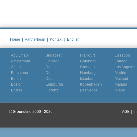
Home
|
Partnerlogin
|
Kontakt
|
English
Abu Dhabi
Budapest
Frankfurt
Lissabon
Amsterdam
Chicago
Göteborg
London
Athen
Doha
Granada
Los Angeles
Barcelona
Dubai
Hamburg
Madrid
Berlin
Dublin
Istanbul
Mailand
Boston
Edinburgh
Kopenhagen
Malaga
Brüssel
Florenz
Las Vegas
Miami
© Groundline 2000 - 2026
AGB
|
I