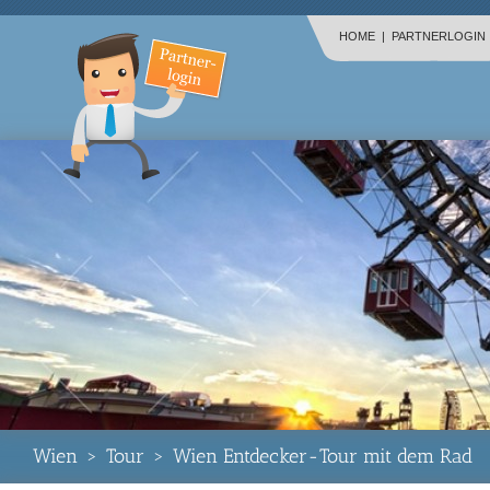
HOME
|
PARTNERLOGIN
Wien
>
Tour
>
Wien Entdecker-Tour mit dem Rad