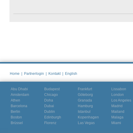
Home
|
Partnerlogin
|
Kontakt
|
English
Abu Dhabi
Budapest
Frankfurt
Lissabon
Amsterdam
Chicago
Göteborg
London
Athen
Doha
Granada
Los Angeles
Barcelona
Dubai
Hamburg
Madrid
Berlin
Dublin
Istanbul
Mailand
Boston
Edinburgh
Kopenhagen
Malaga
Brüssel
Florenz
Las Vegas
Miami