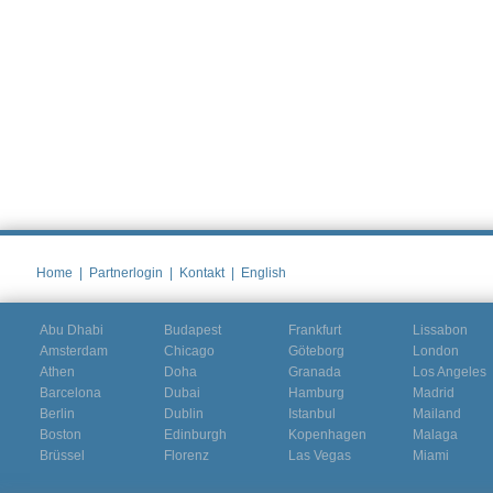
Home
|
Partnerlogin
|
Kontakt
|
English
Abu Dhabi
Budapest
Frankfurt
Lissabon
Amsterdam
Chicago
Göteborg
London
Athen
Doha
Granada
Los Angeles
Barcelona
Dubai
Hamburg
Madrid
Berlin
Dublin
Istanbul
Mailand
Boston
Edinburgh
Kopenhagen
Malaga
Brüssel
Florenz
Las Vegas
Miami