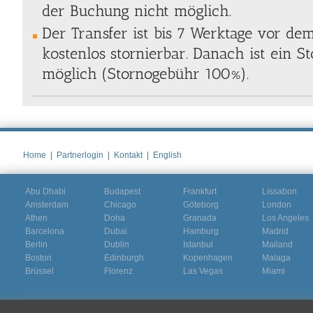
der Buchung nicht möglich.
Der Transfer ist bis 7 Werktage vor de
kostenlos stornierbar. Danach ist ein S
möglich (Stornogebühr 100%).
Home
|
Partnerlogin
|
Kontakt
|
English
Abu Dhabi
Budapest
Frankfurt
Lissabon
Amsterdam
Chicago
Göteborg
London
Athen
Doha
Granada
Los Angeles
Barcelona
Dubai
Hamburg
Madrid
Berlin
Dublin
Istanbul
Mailand
Boston
Edinburgh
Kopenhagen
Malaga
Brüssel
Florenz
Las Vegas
Miami