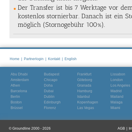
Der Transfer ist bis 7 Werktage vor de
kostenlos stornierbar. Danach ist ein S
möglich (Stornogebühr 100%).
Home
|
Partnerlogin
|
Kontakt
|
English
Abu Dhabi
Budapest
Frankfurt
Lissabon
Amsterdam
Chicago
Göteborg
London
Athen
Doha
Granada
Los Angeles
Barcelona
Dubai
Hamburg
Madrid
Berlin
Dublin
Istanbul
Mailand
Boston
Edinburgh
Kopenhagen
Malaga
Brüssel
Florenz
Las Vegas
Miami
© Groundline 2000 - 2026
AGB
|
I