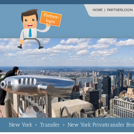
HOME
|
PARTNERLOGIN
New York
>
Transfer
>
New York Privattransfer Bro