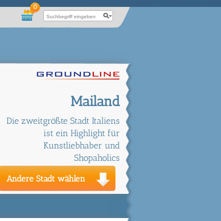
0
Mailand
Die zweitgrößte Stadt Italiens
ist ein Highlight für
Kunstliebhaber und
Shopaholics
Andere Stadt wählen