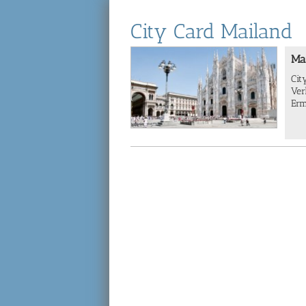
City Card Mailand
Ma
Cit
Ver
Erm