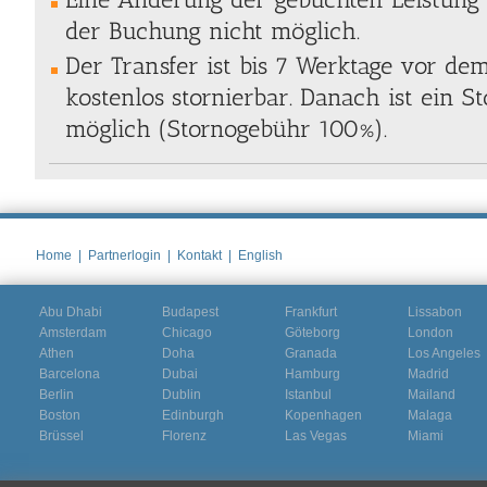
der Buchung nicht möglich.
Der Transfer ist bis 7 Werktage vor de
kostenlos stornierbar. Danach ist ein S
möglich (Stornogebühr 100%).
Home
|
Partnerlogin
|
Kontakt
|
English
Abu Dhabi
Budapest
Frankfurt
Lissabon
Amsterdam
Chicago
Göteborg
London
Athen
Doha
Granada
Los Angeles
Barcelona
Dubai
Hamburg
Madrid
Berlin
Dublin
Istanbul
Mailand
Boston
Edinburgh
Kopenhagen
Malaga
Brüssel
Florenz
Las Vegas
Miami