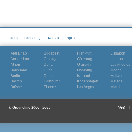
Home
|
Partnerlogin
|
Kontakt
|
English
Abu Dhabi
Budapest
Frankfurt
Lissabon
Amsterdam
Chicago
Göteborg
London
Athen
Doha
Granada
Los Angeles
Barcelona
Dubai
Hamburg
Madrid
Berlin
Dublin
Istanbul
Mailand
Boston
Edinburgh
Kopenhagen
Malaga
Brüssel
Florenz
Las Vegas
Miami
© Groundline 2000 - 2026
AGB
|
I