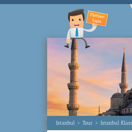
Istanbul
>
Tour
>
Istanbul Klas