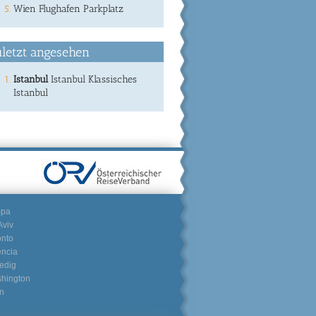
Wien Flughafen Parkplatz
letzt angesehen
Istanbul
Istanbul Klassisches
Istanbul
mpa
Aviv
onto
encia
edig
hington
n