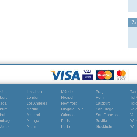
Zu
kfurt
Lissabon
München
Prag
Ta
borg
London
Neapel
Rom
Tel 
nada
Los Angeles
New York
Salzburg
Tor
burg
Madrid
Niagara Falls
San Diego
Val
nbul
Mailand
Orlando
San Francisco
Ven
enhagen
Malaga
Paris
Sevilla
Was
Vegas
Miami
Porto
Stockholm
Wie