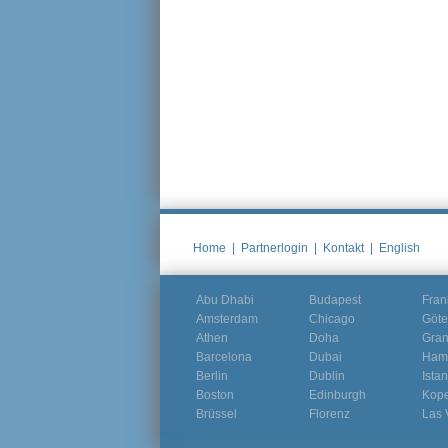
Home
|
Partnerlogin
|
Kontakt
|
English
Abu Dhabi
Budapest
Fran
Amsterdam
Chicago
Göte
Athen
Doha
Gra
Barcelona
Dubai
Ham
Berlin
Dublin
Ista
Boston
Edinburgh
Kop
Brüssel
Florenz
Las 