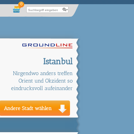
0
Istanbul
Nirgendwo anders treffen
Orient und Okzident so
eindrucksvoll aufeinander
Andere Stadt wählen