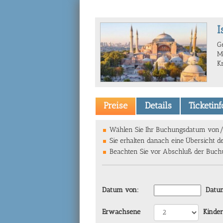
I
G
M
K
Preise
Details
Ticketin
Wählen Sie Ihr Buchungsdatum von/bi
Sie erhalten danach eine Übersicht d
Beachten Sie vor Abschluß der Buchun
Datum von:
Datum
Erwachsene
Kinder