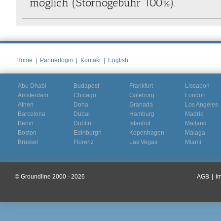
möglich (Stornogebühr 100%).
Home
|
Partnerlogin
|
Kontakt
|
English
Abu Dhabi
Budapest
Frankfurt
Lissabon
Amsterdam
Chicago
Göteborg
London
Athen
Doha
Granada
Los Angeles
Barcelona
Dubai
Hamburg
Madrid
Berlin
Dublin
Istanbul
Mailand
Boston
Edinburgh
Kopenhagen
Malaga
Brüssel
Florenz
Las Vegas
Miami
© Groundline 2000 - 2026
AGB
|
I