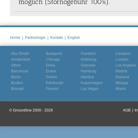
möglich (Stornogebühr 100%).
Home
|
Partnerlogin
|
Kontakt
|
English
Abu Dhabi
Budapest
Frankfurt
Lissabon
Amsterdam
Chicago
Göteborg
London
Athen
Doha
Granada
Los Angeles
Barcelona
Dubai
Hamburg
Madrid
Berlin
Dublin
Istanbul
Mailand
Boston
Edinburgh
Kopenhagen
Malaga
Brüssel
Florenz
Las Vegas
Miami
© Groundline 2000 - 2026
AGB
|
I