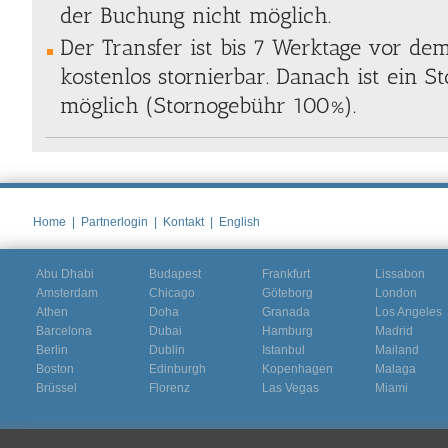
der Buchung nicht möglich.
Der Transfer ist bis 7 Werktage vor de
kostenlos stornierbar. Danach ist ein S
möglich (Stornogebühr 100%).
Home
|
Partnerlogin
|
Kontakt
|
English
Abu Dhabi
Budapest
Frankfurt
Lissabon
Amsterdam
Chicago
Göteborg
London
Athen
Doha
Granada
Los Angeles
Barcelona
Dubai
Hamburg
Madrid
Berlin
Dublin
Istanbul
Mailand
Boston
Edinburgh
Kopenhagen
Malaga
Brüssel
Florenz
Las Vegas
Miami