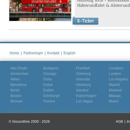
Hamburg Total - Kombination
Hafenrundfahrt & Alsterrundf
E-Ticket
Home
|
Partnerlogin
|
Kontakt
|
English
Abu Dhabi
Budapest
Frankfurt
Lissabon
Amsterdam
Chicago
Göteborg
London
Athen
Doha
Granada
Los Angeles
Barcelona
Dubai
Hamburg
Madrid
Berlin
Dublin
Istanbul
Mailand
Boston
Edinburgh
Kopenhagen
Malaga
Brüssel
Florenz
Las Vegas
Miami
© Groundline 2000 - 2026
AGB
|
I