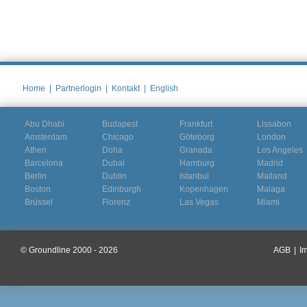
Home
|
Partnerlogin
|
Kontakt
|
English
Abu Dhabi
Budapest
Frankfurt
Lissabon
Amsterdam
Chicago
Göteborg
London
Athen
Doha
Granada
Los Angeles
Barcelona
Dubai
Hamburg
Madrid
Berlin
Dublin
Istanbul
Mailand
Boston
Edinburgh
Kopenhagen
Malaga
Brüssel
Florenz
Las Vegas
Miami
© Groundline 2000 - 2026
AGB
|
I