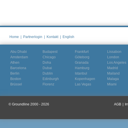
Home
|
Partnerlogin
|
Kontakt
|
English
Abu Dhabi
Budapest
Frankfurt
Lissabon
Amsterdam
Chicago
Göteborg
London
Athen
Doha
Granada
Los Angeles
Barcelona
Dubai
Hamburg
Madrid
Berlin
Dublin
Istanbul
Mailand
Boston
Edinburgh
Kopenhagen
Malaga
Brüssel
Florenz
Las Vegas
Miami
© Groundline 2000 - 2026
AGB
|
I