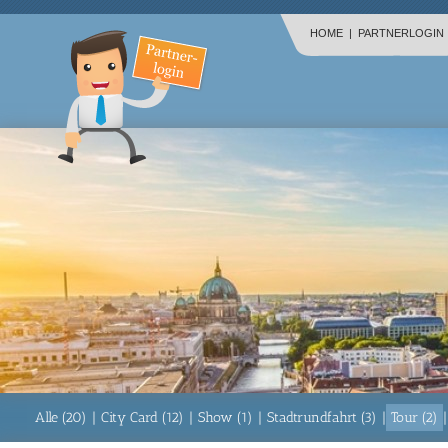
HOME
|
PARTNERLOGIN
Alle (20)
|
City Card (12)
|
Show (1)
|
Stadtrundfahrt (3)
|
Tour (2)
|