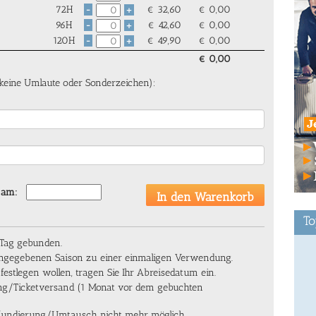
72H
€
32,60
€
0,00
-
+
96H
€
42,60
€
0,00
-
+
120H
€
49,90
€
0,00
-
+
€
0,00
keine Umlaute oder Sonderzeichen):
 am:
To
 Tag gebunden.
 angegebenen Saison zu einer einmaligen Verwendung.
 festlegen wollen, tragen Sie Ihr Abreisedatum ein
.
lung/Ticketversand (1 Monat vor dem gebuchten
Refundierung/Umtausch nicht mehr möglich.