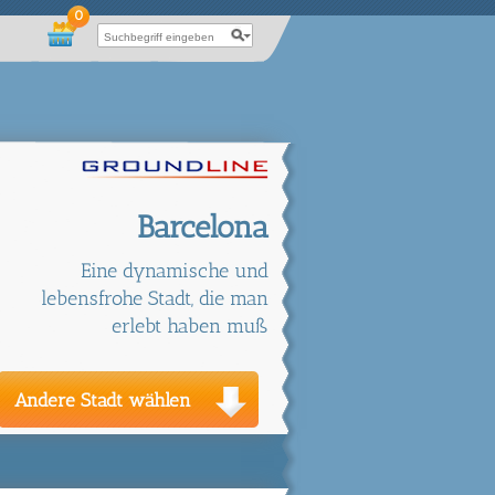
0
Barcelona
Eine dynamische und
lebensfrohe Stadt, die man
erlebt haben muß
Andere Stadt wählen