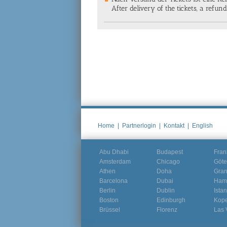
After delivery of the tickets, a refu
Home
|
Partnerlogin
|
Kontakt
|
English
Abu Dhabi
Budapest
Fran
Amsterdam
Chicago
Göte
Athen
Doha
Gra
Barcelona
Dubai
Ham
Berlin
Dublin
Ista
Boston
Edinburgh
Kop
Brüssel
Florenz
Las 