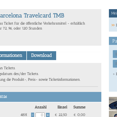
Mei
arcelona Travelcard TMB
s Ticket für die öffentliche Verkehrsmittel - erhältlich
ür 72, 96, oder 120 Stunden
Pa
formationen
Download
n Tickets.
sdatum des/der Tickets.
> 
g die Produkt-, Preis- sowie Ticketinformationen.
/2026
Anzahl
Einzel
Summe
48H
€
22,50
€
0,00
-
+