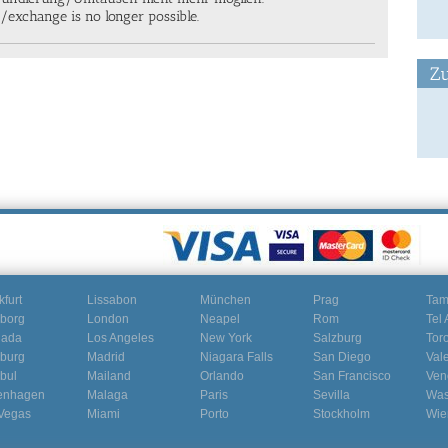
nd/exchange is no longer possible.
Zu
kfurt
Lissabon
München
Prag
Ta
borg
London
Neapel
Rom
Tel 
nada
Los Angeles
New York
Salzburg
Tor
burg
Madrid
Niagara Falls
San Diego
Val
nbul
Mailand
Orlando
San Francisco
Ven
enhagen
Malaga
Paris
Sevilla
Was
Vegas
Miami
Porto
Stockholm
Wie