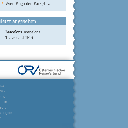
Wien Flughafen Parkplatz
letzt angesehen
Barcelona
Barcelona
Travelcard TMB
mpa
Aviv
onto
encia
edig
hington
n