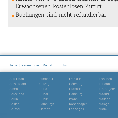
Erwachsenen kostenlosen Zutritt.
Buchungen sind nicht refundierbar.
Home
|
Partnerlogin
|
Kontakt
|
English
Abu Dhabi
Budapest
Frankfurt
Lissabon
Amsterdam
Chicago
Göteborg
London
Athen
Doha
Granada
Los Angeles
Barcelona
Dubai
Hamburg
Madrid
Berlin
Dublin
Istanbul
Mailand
Boston
Edinburgh
Kopenhagen
Malaga
Brüssel
Florenz
Las Vegas
Miami