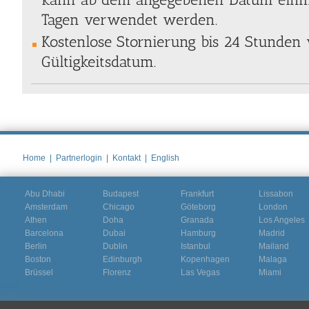
Tagen verwendet werden.
Kostenlose Stornierung bis 24 Stunden
Gültigkeitsdatum.
Home
|
Partnerlogin
|
Kontakt
|
English
Abu Dhabi
Budapest
Frankfurt
Lissabon
Amsterdam
Chicago
Göteborg
London
Athen
Doha
Granada
Los Angeles
Barcelona
Dubai
Hamburg
Madrid
Berlin
Dublin
Istanbul
Mailand
Boston
Edinburgh
Kopenhagen
Malaga
Brüssel
Florenz
Las Vegas
Miami