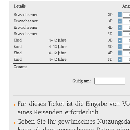
Details
Anz
Erwachsener
2D
-
Erwachsener
3D
-
Erwachsener
4D
-
Erwachsener
5D
-
Kind
4-12 Jahre
3D
-
Kind
4-12 Jahre
3D
-
Kind
4-12 Jahre
4D
-
Kind
4-12 Jahre
5D
-
Gesamt
Gültig am:
Für dieses Ticket ist die Eingabe von
eines Reisenden erforderlich.
Geben Sie Ihr gewünschtes Nutzungsdat
kann ab dem angegebenen Datum einma