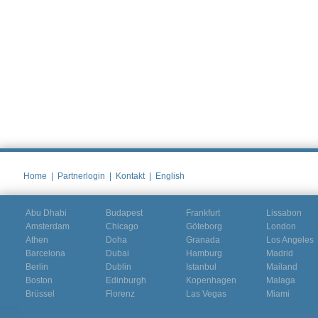
Home
|
Partnerlogin
|
Kontakt
|
English
Abu Dhabi
Budapest
Frankfurt
Lissabon
Amsterdam
Chicago
Göteborg
London
Athen
Doha
Granada
Los Angeles
Barcelona
Dubai
Hamburg
Madrid
Berlin
Dublin
Istanbul
Mailand
Boston
Edinburgh
Kopenhagen
Malaga
Brüssel
Florenz
Las Vegas
Miami