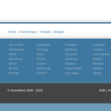
Home
|
Partnerlogin
|
Kontakt
|
English
Abu Dhabi
Budapest
Frankfurt
Lissabon
Amsterdam
Chicago
Göteborg
London
Athen
Doha
Granada
Los Angeles
Barcelona
Dubai
Hamburg
Madrid
Berlin
Dublin
Istanbul
Mailand
Boston
Edinburgh
Kopenhagen
Malaga
Brüssel
Florenz
Las Vegas
Miami
© Groundline 2000 - 2026
AGB
|
I